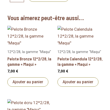
de
la
Roya
12*2/28,
Vous aimerez peut-être aussi…
la
gamme
"Maqui"
12*2/28, la gamme "Maqui"
12*2/28, la gamme "Maqui"
Pelote Bronze 12*2/28, la
Pelote Calendula 12*2/28,
gamme « Maqui »
la gamme « Maqui »
7,00
€
7,00
€
Ajouter au panier
Ajouter au panier