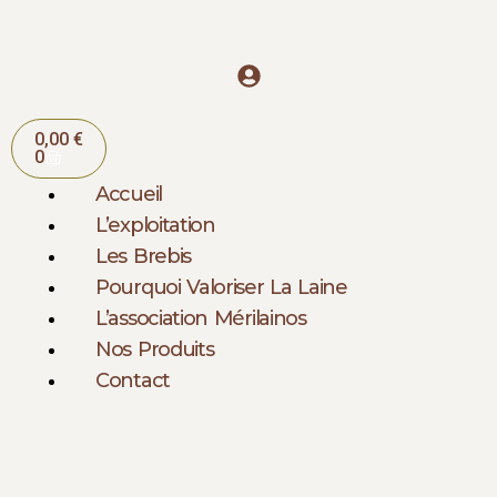
Aller
au
contenu
Panier
0,00
€
0
Accueil
L’exploitation
Les Brebis
Pourquoi Valoriser La Laine
L’association Mérilainos
Nos Produits
Contact