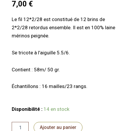
7,00
€
Le fil 12*2/28 est constitué de 12 brins de
2*2/28 retordus ensemble. Il est en 100% laine
mérinos peignée.
Se tricote à l’aiguille 5.5/6.
Contient : 58m/ 50 gr.
Échantillons : 16 mailles/23 rangs.
quantité
Disponibilité :
14 en stock
de
Pelote
lauze
Ajouter au panier