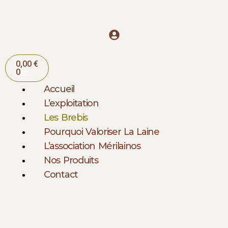
Aller
au
contenu
Panier
0,00
€
0
Accueil
L’exploitation
Les Brebis
Pourquoi Valoriser La Laine
L’association Mérilainos
Nos Produits
Contact