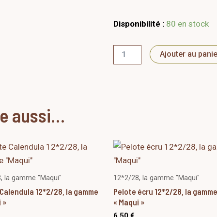
quantité
Disponibilité :
80 en stock
de
Pelote
Amande
Ajouter au panie
fraîche
12*2/28,
la
gamme
"Maqui"
re aussi…
, la gamme "Maqui"
12*2/28, la gamme "Maqui"
 Calendula 12*2/28, la gamme
Pelote écru 12*2/28, la gamm
 »
« Maqui »
6,50
€