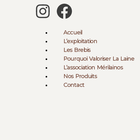
Aller
I
F
au
n
a
contenu
Accueil
s
c
L’exploitation
Les Brebis
t
e
Pourquoi Valoriser La Laine
L’association Mérilainos
a
b
Nos Produits
g
o
Contact
r
o
a
k
m