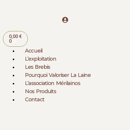
Aller
au
contenu
Panier
0,00
€
0
Accueil
L’exploitation
Les Brebis
Pourquoi Valoriser La Laine
L’association Mérilainos
Nos Produits
Contact