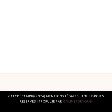
GAECDECAMPI© 2024| MENTIONS LÉGALES | TOUS DROITS
RÉSERVÉS | PROPULSÉ PAR
ONLINEFORYOU
®