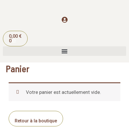
Aller
au
contenu
Panier
0,00
€
0
Panier
Votre panier est actuellement vide.
Retour à la boutique