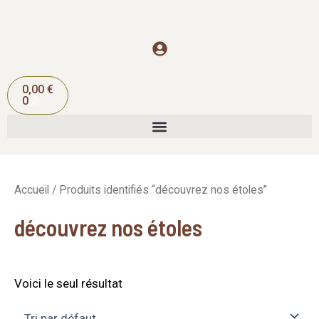
Aller
au
contenu
Panier
0,00
€
0
Accueil
/ Produits identifiés “découvrez nos étoles”
découvrez nos étoles
Voici le seul résultat