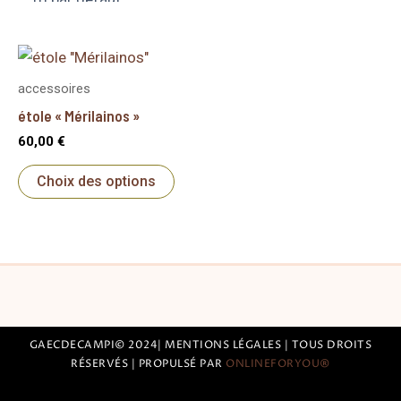
Ce
produit
accessoires
a
étole « Mérilainos »
plusieurs
60,00
€
variations.
Choix des options
Les
options
peuvent
être
choisies
sur
la
GAECDECAMPI© 2024| MENTIONS LÉGALES | TOUS DROITS
page
RÉSERVÉS | PROPULSÉ PAR
ONLINEFORYOU
®
du